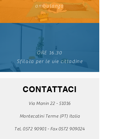
ambulanza
ORE 16.30
Sfilata per le vie cittadine
CONTATTACI
Via Manin
22 - 51016
Montecatini Terme (PT) Italia
Tel.
0572 90901
- Fax
0572 909024