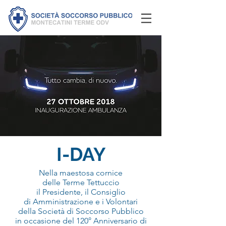
I-DAY
Nella maestosa cornice
delle Terme Tettuccio
il Presidente, il Consiglio
di
Amministrazione e i Volontari
della Società di Soccorso Pubblico
in occasione del 120° Anniversario di