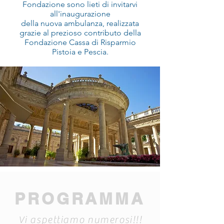
Fondazione sono lieti di invitarvi
all'inaugurazione
della nuova ambulanza, realizzata
grazie al prezioso contributo della
Fondazione Cassa di Risparmio
Pistoia e Pescia.
PROGRAMMA
Vi aspettiamo numerosi!!!